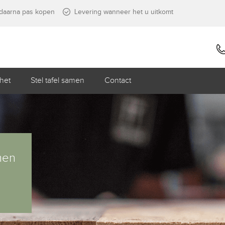
, daarna pas kopen
Levering wanneer het u uitkomt
het
Stel tafel samen
Contact
amen